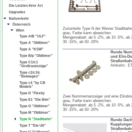
Die Letzten ihrer Art
Upgrades
Nahverkehr
Österreich
Zurüstteile Type N der Wiener Stadtbahn
Wien
grau, Farbe kann abweichen.
Type A/B "ULF"
Mengenrabatt: ab 5 -2%, ab 10 -5%, ab 
30 -15%, ab 50 -20%
Type A "Oldtimer"
Type A "KSW"
Runde Num
Type B/p "Oldtimer"
und Elin-Do
Straßenbah
Type C1/c1
Artikelnr.:
E
"Großraumzüge"
Type c2/c3/c
"Beiwagen"
Type c4 "by CB
Models"
Type D "Flexity
Zwei Nummernanzeiger und eine Elindos
Type E1 "Die Bim"
grau, Farbe kann abweichen.
Mengenrabatt: ab 5 -2%, ab 10 -5%, ab 
Type G "Oldtimer"
30 -15%, ab 50 -20%
Type M "Oldtimer"
Type N "Stadtbahn"
Runde Dach
Kupplungen
Type T "Die U6"
Straßenbah
Type V "V-Wagen"