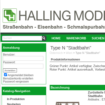
HOME
WARENKORB
SUCHEN
Type N "Stadtbahn"
Anmeldung
Österreich
>
Wien
>
Type N "Stadtbahn"
Benutzer:
Produktinformationen
Passwort:
Grüner Punkt: Artikel verfügbar, Zwisch
Roter Punkt: Artikel ausverkauft, Vorbes
Angemeldet bleiben
Benutzerkonto erstellen
Passwort vergessen
Bezeichnung
Katalog-Navigation
Zurüstteile
Stadtbahn
In Produktion
Artikelnr.:
E
Neuheiten