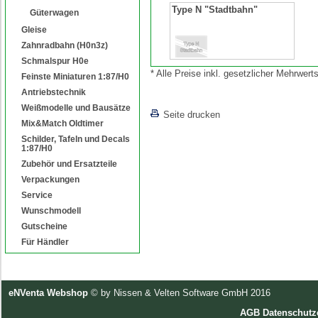
Type N "Stadtbahn"
Güterwagen
Gleise
Zahnradbahn (H0n3z)
Schmalspur H0e
* Alle Preise inkl. gesetzlicher Mehrwe
Feinste Miniaturen 1:87/H0
Antriebstechnik
[lnkLevelUp]
Weißmodelle und Bausätze
Seite drucken
Mix&Match Oldtimer
Schilder, Tafeln und Decals
1:87/H0
Zubehör und Ersatzteile
Verpackungen
Service
Wunschmodell
Gutscheine
Für Händler
eNVenta Webshop
© by Nissen & Velten Software GmbH 2016
AGB
Datenschutz