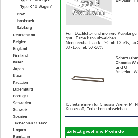
Artikelnr.:
E
Type X "X-Wagen"
Graz
Innsbruck
Salzburg
Fünf Dachlüfter und mehrere Kupplungen
Deutschland
grau, Farbe kann abweichen.
Belgien
Mengenrabatt: ab 5 -2%, ab 10 -5%, ab 
30 -15%, ab 50 -20%
England
Finnland
Schutzrahm
Italien
Chassis Wi
und G
Japan
Artikelnr.:
W
Katar
Kroatien
Luxemburg
Portugal
Schweden
ISchutzrahmen für Chassis Wiener M, N
Kunststoff, Farbe kann abweichen.
Schweiz
Spanien
Tschechien / Cesko
Ungarn
Zuletzt gesehene Produkte
Buntbahn