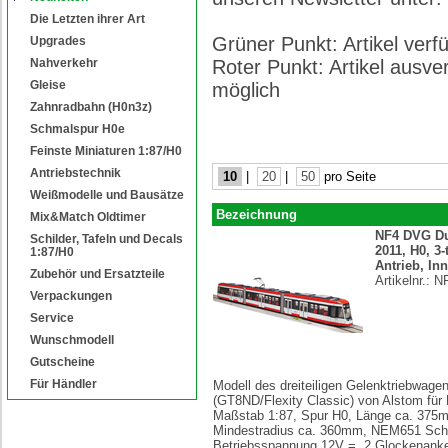
Die Letzten ihrer Art
Grüner Punkt: Artikel ver
Upgrades
Nahverkehr
Roter Punkt: Artikel ausve
Gleise
möglich
Zahnradbahn (H0n3z)
Schmalspur H0e
Feinste Miniaturen 1:87/H0
Antriebstechnik
10
|
20
|
50
pro Seite
Weißmodelle und Bausätze
Bezeichnung
Mix&Match Oldtimer
NF4 DVG Du
Schilder, Tafeln und Decals
2011, H0, 3-
1:87/H0
Antrieb, In
Zubehör und Ersatzteile
Artikelnr.:
N
Verpackungen
Service
Wunschmodell
Gutscheine
Für Händler
Modell des dreiteiligen Gelenktriebwage
(GT8ND/Flexity Classic) von Alstom für
Maßstab 1:87, Spur H0, Länge ca. 375
Mindestradius ca. 360mm, NEM651 Schni
Betriebsspannung 12V =, 2 Glockenanke