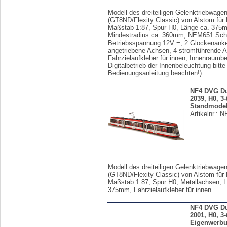
Modell des dreiteiligen Gelenktriebwage
(GT8ND/Flexity Classic) von Alstom für
Maßstab 1:87, Spur H0, Länge ca. 375
Mindestradius ca. 360mm, NEM651 Schni
Betriebsspannung 12V =, 2 Glockenanke
angetriebene Achsen, 4 stromführende 
Fahrzielaufkleber für innen, Innenraumb
Digitalbetrieb der Innenbeleuchtung bitte
Bedienungsanleitung beachten!)
NF4 DVG Du
2039, H0, 3-t
Standmodel
Artikelnr.:
N
Modell des dreiteiligen Gelenktriebwage
(GT8ND/Flexity Classic) von Alstom für
Maßstab 1:87, Spur H0, Metallachsen, 
375mm, Fahrzielaufkleber für innen.
NF4 DVG Du
2001, H0, 3-
Eigenwerbu