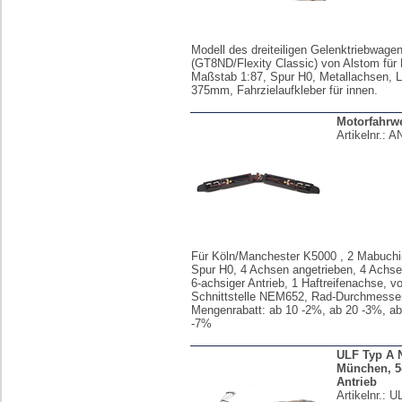
Modell des dreiteiligen Gelenktriebwage
(GT8ND/Flexity Classic) von Alstom für
Maßstab 1:87, Spur H0, Metallachsen, 
375mm, Fahrzielaufkleber für innen.
Motorfahrw
Artikelnr.:
AN
Für Köln/Manchester K5000 , 2 Mabuchi
Spur H0, 4 Achsen angetrieben, 4 Achse
6-achsiger Antrieb, 1 Haftreifenachse, vo
Schnittstelle NEM652, Rad-Durchmesse
Mengenrabatt: ab 10 -2%, ab 20 -3%, ab
-7%
ULF Typ A N
München, 5-
Antrieb
Artikelnr.:
U