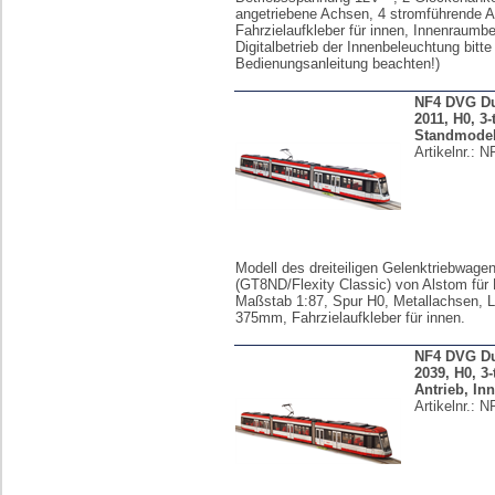
angetriebene Achsen, 4 stromführende 
Fahrzielaufkleber für innen, Innenraumb
Digitalbetrieb der Innenbeleuchtung bitte
Bedienungsanleitung beachten!)
NF4 DVG Du
2011, H0, 3-t
Standmodel
Artikelnr.:
NF
Modell des dreiteiligen Gelenktriebwage
(GT8ND/Flexity Classic) von Alstom für
Maßstab 1:87, Spur H0, Metallachsen, 
375mm, Fahrzielaufkleber für innen.
NF4 DVG Du
2039, H0, 3-
Antrieb, In
Artikelnr.:
N