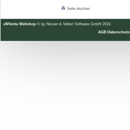
[lnkLevelUp]
Seite drucken
eNVenta Webshop
© by Nissen & Velten Software GmbH 2016
AGB
Datenschutz