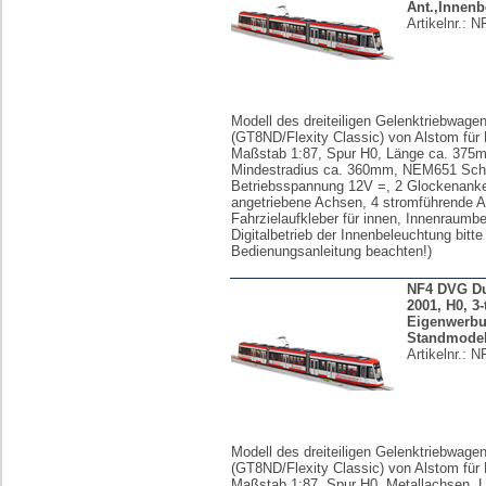
Ant.,Innenb
Artikelnr.:
N
Modell des dreiteiligen Gelenktriebwage
(GT8ND/Flexity Classic) von Alstom für
Maßstab 1:87, Spur H0, Länge ca. 375
Mindestradius ca. 360mm, NEM651 Schni
Betriebsspannung 12V =, 2 Glockenanke
angetriebene Achsen, 4 stromführende 
Fahrzielaufkleber für innen, Innenraumb
Digitalbetrieb der Innenbeleuchtung bitte
Bedienungsanleitung beachten!)
NF4 DVG Du
2001, H0, 3-
Eigenwerbu
Standmodel
Artikelnr.:
N
Modell des dreiteiligen Gelenktriebwage
(GT8ND/Flexity Classic) von Alstom für
Maßstab 1:87, Spur H0, Metallachsen, 