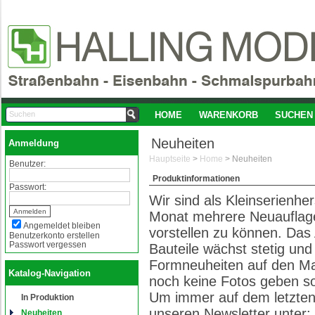
HOME
WARENKORB
SUCHEN
Neuheiten
Anmeldung
Hauptseite
>
Home
>
Neuheiten
Benutzer:
Produktinformationen
Passwort:
Wir sind als Kleinserienher
Monat mehrere Neuauflage
Angemeldet bleiben
vorstellen zu können. Das 
Benutzerkonto erstellen
Passwort vergessen
Bauteile wächst stetig un
Formneuheiten auf den Mar
Katalog-Navigation
noch keine Fotos geben sol
Um immer auf dem letzten 
In Produktion
unseren Newsletter unter: o
Neuheiten