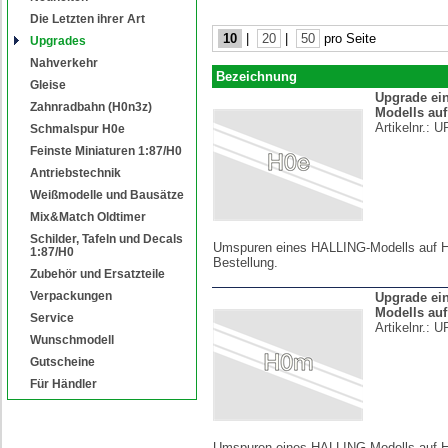
Die Letzten ihrer Art
10
|
20
|
50
pro Seite
Upgrades
Nahverkehr
Bezeichnung
Gleise
Upgrade ei
Zahnradbahn (H0n3z)
Modells auf
Artikelnr.:
U
Schmalspur H0e
Feinste Miniaturen 1:87/H0
Antriebstechnik
Weißmodelle und Bausätze
Mix&Match Oldtimer
Schilder, Tafeln und Decals
Umspuren eines HALLING-Modells auf H
1:87/H0
Bestellung.
Zubehör und Ersatzteile
Verpackungen
Upgrade ei
Modells au
Service
Artikelnr.:
U
Wunschmodell
Gutscheine
Für Händler
Umspuren eines HALLING-Modells auf H