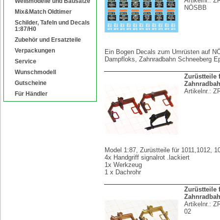
Artikelnr.:
Z
Weißmodelle und Bausätze
NÖSBB
Mix&Match Oldtimer
Schilder, Tafeln und Decals
1:87/H0
Zubehör und Ersatzteile
Verpackungen
Ein Bogen Decals zum Umrüsten auf N
Dampfloks, Zahnradbahn Schneeberg Ep
Service
Wunschmodell
Zurüstteile 
Gutscheine
Zahnradbah
Artikelnr.:
Z
Für Händler
Model 1:87, Zurüstteile für 1011,1012, 1
4x Handgriff signalrot .lackiert
1x Werkzeug
1 x Dachrohr
Zurüstteile f
Zahnradbah
Artikelnr.:
Z
02