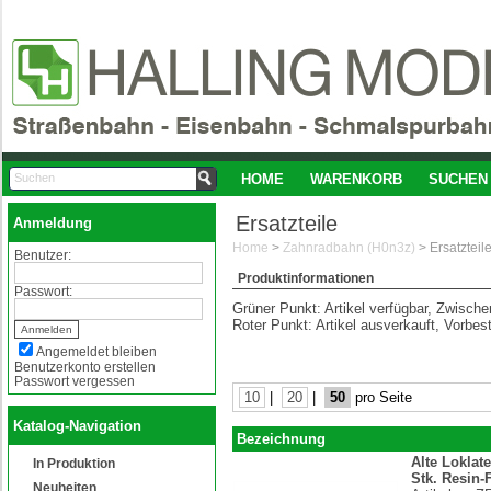
HOME
WARENKORB
SUCHEN
Ersatzteile
Anmeldung
Home
>
Zahnradbahn (H0n3z)
>
Ersatzteil
Benutzer:
Produktinformationen
Passwort:
Grüner Punkt: Artikel verfügbar, Zwisch
Roter Punkt: Artikel ausverkauft, Vorbes
Angemeldet bleiben
Benutzerkonto erstellen
Passwort vergessen
10
|
20
|
50
pro Seite
Katalog-Navigation
Bezeichnung
Alte Loklat
In Produktion
Stk. Resin-
Neuheiten