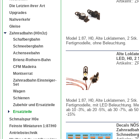
Artikelnr.:
Z
Die Letzten ihrer Art
Upgrades
Nahverkehr
Gleise
Zahnradbahn (H0n3z)
Model 1:87, H0, Alte Loklaternen, 2 Stk.
Schafbergbahn
Fertigmodelle, ohne Beleuchtung.
Schneebergbahn
Achenseebahn
Alte Loklat
LED, H0, 2 
Brienz-Rothorn-Bahn
Artikelnr.:
ZR
CFM Madeira
Montserrat
Zahnradbahn Einsteiger-
Set
Wagen
Schienen
Model 1:87, H0, Alte Loklaternen, 2 Stk.
Zubehör und Ersatzteile
Fertigmodelle, mit LED Beleuchtung. Me
ab 10 -3%, ab 20 -5%, ab 30 -7%, ab 50
Ersatzteile
-15%
Schmalspur H0e
Decals NÖS
Feinste Miniaturen 1:87/H0
Zahnradba
Antriebstechnik
Schneeber