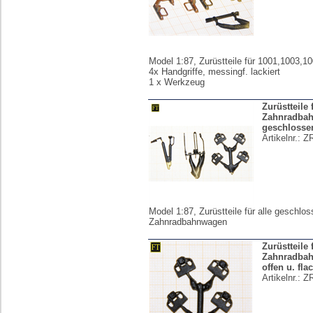
Model 1:87, Zurüstteile für 1001,1003,1
4x Handgriffe, messingf. lackiert
1 x Werkzeug
Zurüstteile f
Zahnradba
geschlosse
Artikelnr.:
Z
Model 1:87, Zurüstteile für alle geschlo
Zahnradbahnwagen
Zurüstteile f
Zahnradba
offen u. fla
Artikelnr.:
Z