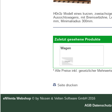
H0n3z Modell eines kurzen, zweiachsig
Aussichtswagens, mit Bremserbühne, 
mm, Minimalradius 300mm.
Zuletzt gesehene Produkte
Wagen
* Alle Preise inkl. gesetzlicher Mehrwe
[lnkLevelUp]
Seite drucken
eNVenta Webshop
© by Nissen & Velten Software GmbH 2016
AGB
Datenschutz