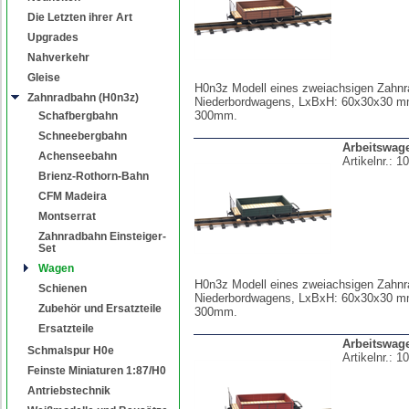
Die Letzten ihrer Art
Upgrades
Nahverkehr
Gleise
H0n3z Modell eines zweiachsigen Zahnr
Zahnradbahn (H0n3z)
Niederbordwagens, LxBxH: 60x30x30 mm
300mm.
Schafbergbahn
Schneebergbahn
Arbeitswag
Achenseebahn
Artikelnr.:
10
Brienz-Rothorn-Bahn
CFM Madeira
Montserrat
Zahnradbahn Einsteiger-
Set
Wagen
H0n3z Modell eines zweiachsigen Zahnr
Schienen
Niederbordwagens, LxBxH: 60x30x30 mm
Zubehör und Ersatzteile
300mm.
Ersatzteile
Arbeitswage
Schmalspur H0e
Artikelnr.:
10
Feinste Miniaturen 1:87/H0
Antriebstechnik