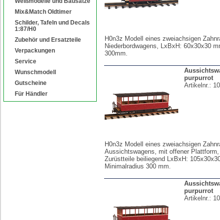
Weißmodelle und Bausätze
Mix&Match Oldtimer
Schilder, Tafeln und Decals
1:87/H0
H0n3z Modell eines zweiachsigen Zahnr
Zubehör und Ersatzteile
Niederbordwagens, LxBxH: 60x30x30 mm
Verpackungen
300mm.
Service
Aussichtswa
Wunschmodell
purpurrot
Gutscheine
Artikelnr.:
10
Für Händler
H0n3z Modell eines zweiachsigen Zahnr
Aussichtswagens, mit offener Plattform, 
Zurüstteile beiliegend LxBxH: 105x30x
Minimalradius 300 mm.
Aussichtswa
purpurrot
Artikelnr.:
10