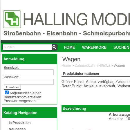
HOME
WARENKORB
SUCHEN
Wagen
Anmeldung
Home
>
Zahnradbahn (H0n3z)
>
Wagen
Benutzer:
Produktinformationen
Passwort:
Grüner Punkt: Artikel verfügbar, Zwisch
Roter Punkt: Artikel ausverkauft, Vorbes
Angemeldet bleiben
Benutzerkonto erstellen
Passwort vergessen
Bezeichnung
Katalog-Navigation
Arbeitswag
Artikelnr.:
10
In Produktion
Neuheiten