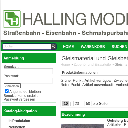
HOME
WARENKORB
SUCHEN
Gleismaterial und Gleisbe
Anmeldung
Home
>
Zubehör und Ersatzteile
>
Benutzer:
Produktinformationen
Passwort:
Grüner Punkt: Artikel verfügbar, Zwisch
Roter Punkt: Artikel ausverkauft, Vorbes
Angemeldet bleiben
Benutzerkonto erstellen
Passwort vergessen
10
|
20
|
50
pro Seite
Katalog-Navigation
Bezeichnung
Gehsteig Ec
In Produktion
Artikelnr.:
B-
Neuheiten