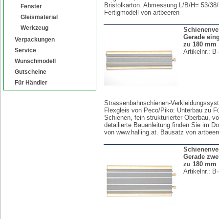
Bristolkarton. Abmessung L/B/H= 53/38
Fenster
Fertigmodell von artbeeren
Gleismaterial
Werkzeug
Schienenve
Gerade eingl
Verpackungen
zu 180 mm
Service
Artikelnr.:
B-
Wunschmodell
Gutscheine
Für Händler
Strassenbahnschienen-Verkleidungssyst
Flexgleis von Peco/Piko: Unterbau zu F
Schienen, fein strukturierter Oberbau, vo
detailierte Bauanleitung finden Sie im D
von www.halling.at. Bausatz von artbeer
Schienenve
Gerade zwei
zu 180 mm
Artikelnr.:
B-