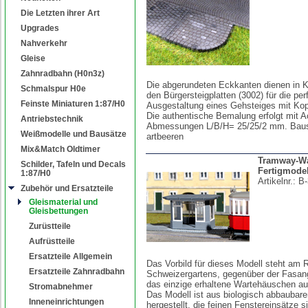
Die Letzten ihrer Art
Upgrades
Nahverkehr
Gleise
Zahnradbahn (H0n3z)
Die abgerundeten Eckkanten dienen in K
Schmalspur H0e
den Bürgersteigplatten (3002) für die per
Feinste Miniaturen 1:87/H0
Ausgestaltung eines Gehsteiges mit Kopf
Die authentische Bemalung erfolgt mit A
Antriebstechnik
Abmessungen L/B/H= 25/25/2 mm. Baus
Weißmodelle und Bausätze
artbeeren
Mix&Match Oldtimer
Tramway-Wa
Schilder, Tafeln und Decals
Fertigmodel
1:87/H0
Artikelnr.:
B-
Zubehör und Ersatzteile
Gleismaterial und
Gleisbettungen
Zurüstteile
Aufrüstteile
Ersatzteile Allgemein
Das Vorbild für dieses Modell steht am 
Ersatzteile Zahnradbahn
Schweizergartens, gegenüber der Fasang
das einzige erhaltene Wartehäuschen aus
Stromabnehmer
Das Modell ist aus biologisch abbaubare
Inneneinrichtungen
hergestellt, die feinen Fenstereinsätze s