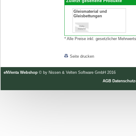
Zuletzt gesehene Produkte
Gleismaterial und
Gleisbettungen
* Alle Preise inkl. gesetzlicher Mehrwe
[lnkLevelUp]
Seite drucken
eNVenta Webshop
© by Nissen & Velten Software GmbH 2016
AGB
Datenschutz