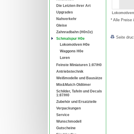
Die Letzten ihrer Art
Upgrades
Lokomotiven
Nahverkehr
* Alle Preise
Gleise
Zahnradbahn (H0n3z)
Seite dru
Schmalspur H0e
Lokomotiven H0e
Waggons H0e
Loren
Feinste Miniaturen 1:87/H0
Antriebstechnik
Weißmodelle und Bausätze
Mix&Match Oldtimer
Schilder, Tafeln und Decals
1:87/H0
Zubehör und Ersatzteile
Verpackungen
Service
Wunschmodell
Gutscheine