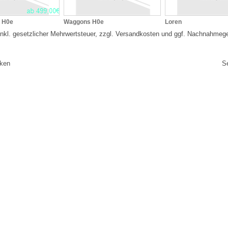
 H0e
Waggons H0e
Loren
 inkl. gesetzlicher Mehrwertsteuer, zzgl. Versandkosten und ggf. Nachnahmeg
cken
S