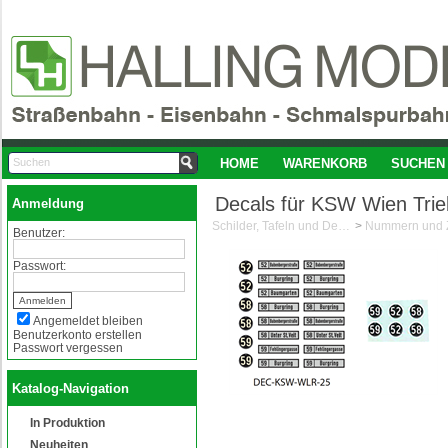
HOME
WARENKORB
SUCHEN
Decals für KSW Wien Tri
Anmeldung
Schilder, Tafeln und Decals 1:87/H0
>
Nummern und Z
Benutzer:
Passwort:
Angemeldet bleiben
Benutzerkonto erstellen
Passwort vergessen
Katalog-Navigation
In Produktion
Neuheiten