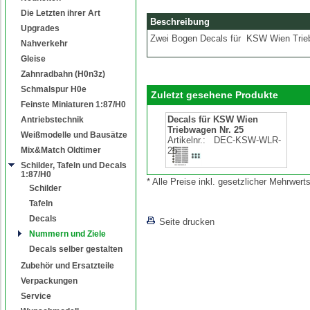
Die Letzten ihrer Art
Beschreibung
Upgrades
Zwei Bogen Decals für KSW Wien Triebw
Nahverkehr
Gleise
Zahnradbahn (H0n3z)
Schmalspur H0e
Zuletzt gesehene Produkte
Feinste Miniaturen 1:87/H0
Decals für KSW Wien
Antriebstechnik
Triebwagen Nr. 25
Weißmodelle und Bausätze
Artikelnr.:
DEC-KSW-WLR-
Mix&Match Oldtimer
25
Schilder, Tafeln und Decals
1:87/H0
* Alle Preise inkl. gesetzlicher Mehrwe
Schilder
Tafeln
Decals
Seite drucken
Nummern und Ziele
Decals selber gestalten
Zubehör und Ersatzteile
Verpackungen
Service