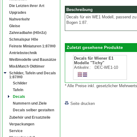
Die Letzten ihrer Art
Beschreibung
Upgrades
Decals für ein WE1 Modell, passend zu
Nahverkehr
Bogen 1:87.
Gleise
Zahnradbahn (H0n3z)
Schmalspur H0e
Feinste Miniaturen 1:87/H0
Zuletzt gesehene Produkte
Antriebstechnik
Decals für Wiener E1
Weißmodelle und Bausätze
Modelle "Tichy"
Mix&Match Oldtimer
Artikelnr.:
DEC-WE1-10
Schilder, Tafeln und Decals
1:87/H0
Schilder
* Alle Preise inkl. gesetzlicher Mehrwe
Tafeln
Decals
Nummern und Ziele
Seite drucken
Decals selber gestalten
Zubehör und Ersatzteile
Verpackungen
Service