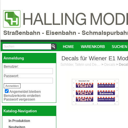
HOME
WARENKORB
SUCHEN
Decals für Wiener E1 Mode
Anmeldung
Schilder, Tafeln und Decals 1:87/H0
>
Decals
>
Benutzer:
Passwort:
Angemeldet bleiben
Benutzerkonto erstellen
Passwort vergessen
Katalog-Navigation
In Produktion
Neuheiten