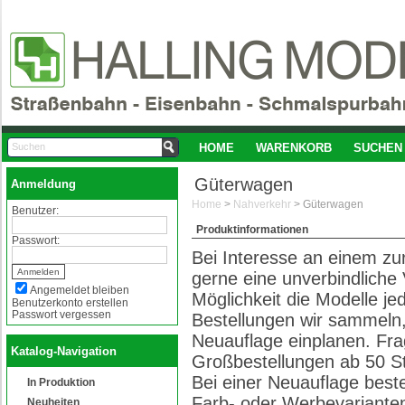
HOME
WARENKORB
SUCHEN
Güterwagen
Anmeldung
Home
>
Nahverkehr
>
Güterwagen
Benutzer:
Produktinformationen
Passwort:
Bei Interesse an einem zur
gerne eine unverbindliche
Angemeldet bleiben
Möglichkeit die Modelle je
Benutzerkonto erstellen
Passwort vergessen
Bestellungen wir sammeln,
Neuauflage einplanen. Fra
Katalog-Navigation
Großbestellungen ab 50 S
Bei einer Neuauflage bes
In Produktion
Farb- oder Werbevarianten
Neuheiten