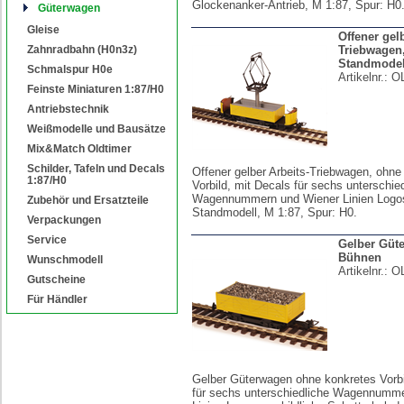
Glockenanker-Antrieb, M 1:87, Spur: H0
Güterwagen
Gleise
Offener gel
Zahnradbahn (H0n3z)
Triebwagen
Standmodel
Schmalspur H0e
Artikelnr.:
O
Feinste Miniaturen 1:87/H0
Antriebstechnik
Weißmodelle und Bausätze
Mix&Match Oldtimer
Schilder, Tafeln und Decals
Offener gelber Arbeits-Triebwagen, ohne
1:87/H0
Vorbild, mit Decals für sechs unterschie
Wagennummern und Wiener Linien Logos
Zubehör und Ersatzteile
Standmodell, M 1:87, Spur: H0.
Verpackungen
Service
Gelber Güt
Bühnen
Wunschmodell
Artikelnr.:
O
Gutscheine
Für Händler
Gelber Güterwagen ohne konkretes Vorbi
für sechs unterschiedliche Wagennumm