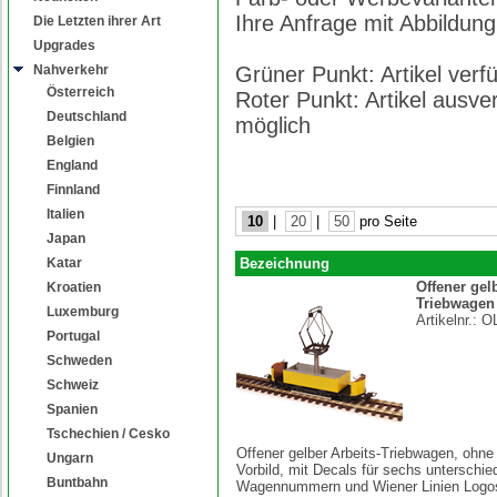
Ihre Anfrage mit Abbildung
Die Letzten ihrer Art
Upgrades
Nahverkehr
Grüner Punkt: Artikel ver
Österreich
Roter Punkt: Artikel ausve
Deutschland
möglich
Belgien
England
Finnland
Italien
10
|
20
|
50
pro Seite
Japan
Katar
Bezeichnung
Offener gel
Kroatien
Triebwagen 
Luxemburg
Artikelnr.:
O
Portugal
Schweden
Schweiz
Spanien
Tschechien / Cesko
Offener gelber Arbeits-Triebwagen, ohne
Ungarn
Vorbild, mit Decals für sechs unterschie
Buntbahn
Wagennummern und Wiener Linien Logos